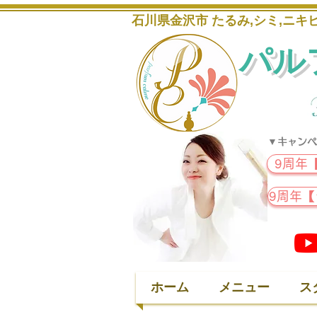
石川県金沢市 たるみ,シミ,ニ
パル
▼キャンペ
9周年
9周年
ホーム
メニュー
ス