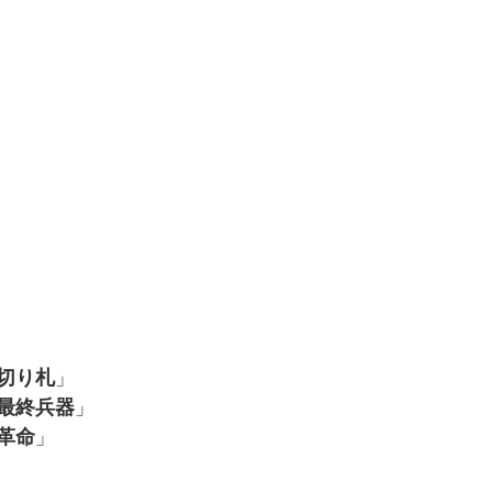
切り札
」
最終兵器
」
革命
」