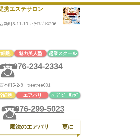
黒提携エステサロン
3-11-10 ﾘ･ﾗｲﾌﾊﾟﾚｽ206
診断・骨格診断・顔タイプ診断
ど
ファッション部門はコチラから♪
幹細胞
魅力美人塾
起業スクール
076-234-2334
5-2-8 treetree001
幹細胞
エアバリ
ﾊｰﾌﾞﾋﾟｰﾘﾝｸﾞ
076-299-5023
魔法のエアバリ
更に