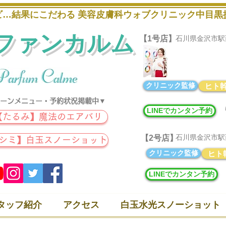
キビ…結果にこだわる 美容皮膚科ウォブクリニック中目
ファンカルム
【1号店】
石川県金沢市駅西新町
パーソナルカラー
​メイクレッスンな
クリニック監修
ヒト
ーンメニュー・予約状況掲載中▼
LINEでカンタン予約
【たるみ】魔法のエアバリ
石川県金沢市駅西本町
【2号店】
【シミ】白玉スノーショット
クリニック監修
ヒト
LINEでカンタン予約
タッフ紹介
アクセス
白玉水光スノーショット