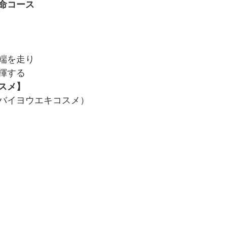
命コース
端を走り
揮する
スメ】
バイヨウエキコスメ）