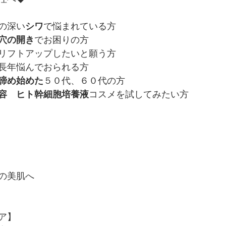
の深い
シワ
で悩まれている方
穴の開き
でお困りの方
リフトアップしたいと願う方
長年悩んでおられる方
諦め始めた
５０代、６０代の方
容　ヒト幹細胞培養液
コスメを試してみたい方
の美肌へ
ア】