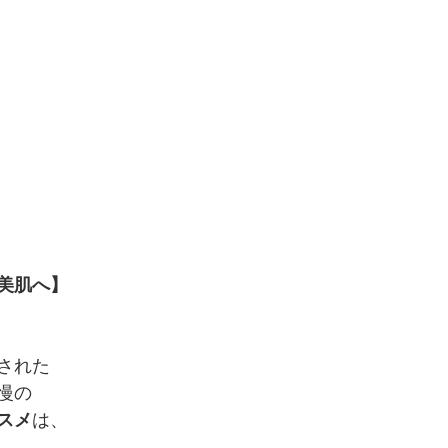
美肌へ】
された
慢の
スメ
は、