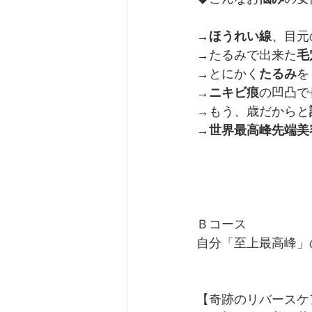
→
ほうれい線
、目元
→たるみで出来た
毛
→とにかく
たるみ
を
→
ニキビ痕
の凹凸で
→もう、歳だからと
→
世界最高峰先端美
Ｂコース
自分「至上最高峰」
【奇跡のリバースケ