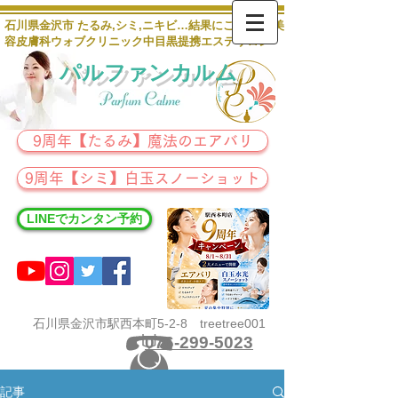
石川県金沢市 たるみ,シミ,ニキビ…結果にこだわる 美
容皮膚科ウォブクリニック中目黒提携エステサロン
パルファンカルム
9周年【たるみ】魔法のエアバリ
9周年【シミ】白玉スノーショット
LINEでカンタン予約
石川県金沢市駅西本町5-2-8 treetree001
076-299-5023
記事