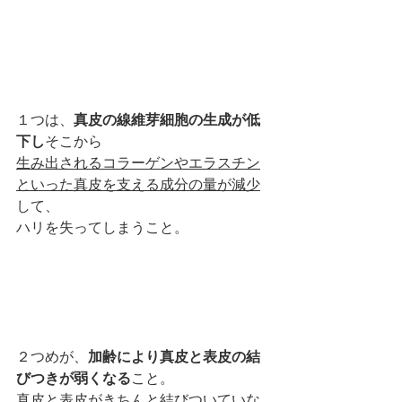
１つは、
真皮の線維芽細胞の生成が低
下し
そこから
生み出されるコラーゲンやエラスチン
といった真皮を支える成分の量が減少
して、
ハリを失ってしまうこと。
２つめが、
加齢により真皮と表皮の結
びつきが弱くなる
こと。
真皮と表皮がきちんと結びついていな