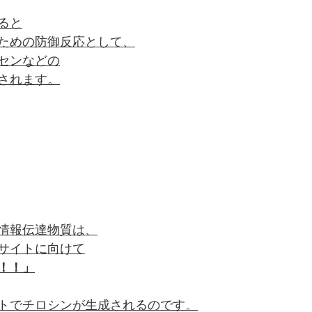
ると
ための防御反応として、
センなどの
されます。
情報伝達物質は、
サイトに向けて
！！」
トでチロシンが生成されるのです。