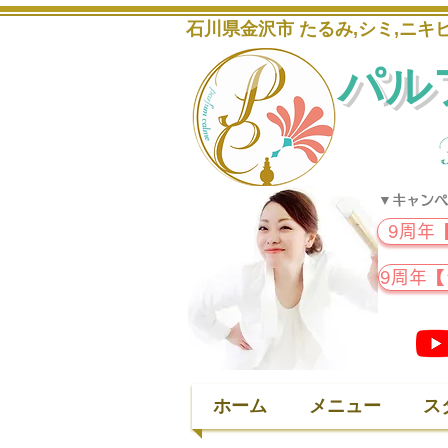
石川県金沢市 たるみ,シミ,ニ
パル
▼キャンペ
9周年
9周年
ホーム
メニュー
ス