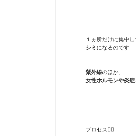
１ヵ所だけに集中し
シミ
になるのです
紫外線
のほか、
女性ホルモンや炎症
プロセス１⃣