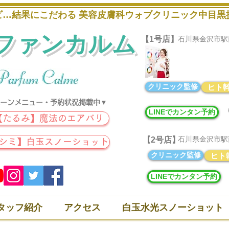
キビ…結果にこだわる 美容皮膚科ウォブクリニック中目
ファンカルム
【1号店】
石川県金沢市駅西新町
パーソナルカラー
​メイクレッスンな
クリニック監修
ヒト
ーンメニュー・予約状況掲載中▼
LINEでカンタン予約
【たるみ】魔法のエアバリ
石川県金沢市駅西本町
【2号店】
【シミ】白玉スノーショット
クリニック監修
ヒト
LINEでカンタン予約
タッフ紹介
アクセス
白玉水光スノーショット