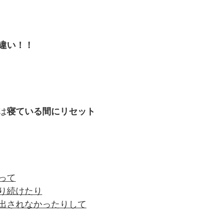
違い！！
は
寝ている間にリセット
って
り続けたり
出されなかったりして