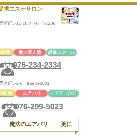
黒提携エステサロン
3-11-10 ﾘ･ﾗｲﾌﾊﾟﾚｽ206
診断・骨格診断・顔タイプ診断
ど
ファッション部門はコチラから♪
幹細胞
魅力美人塾
起業スクール
076-234-2334
5-2-8 treetree001
幹細胞
エアバリ
ﾊｰﾌﾞﾋﾟｰﾘﾝｸﾞ
076-299-5023
魔法のエアバリ
更に