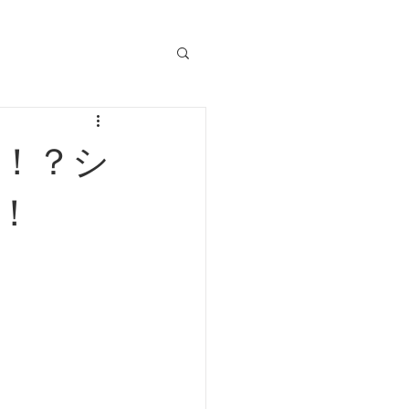
！？シ
！