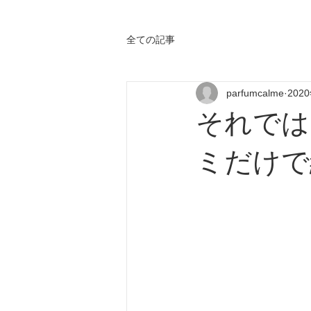
全ての記事
parfumcalme
202
それでは
ミだけで