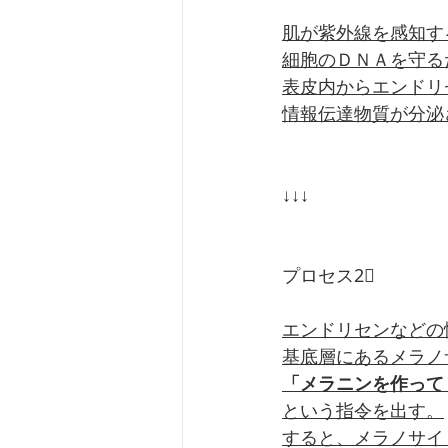
肌が紫外線を感知す
細胞のＤＮＡを守る
表皮内からエンドリ
情報伝達物質が分泌
↓↓↓
プロセス2⃣
エンドリセンなどの
基底層にあるメラノ
「メラニンを作って
という指令を出す。
すると、メラノサイ