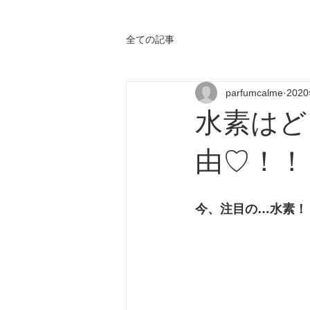
全ての記事
parfumcalme
202
水素はど
由♡！！
今、注目の…水素！