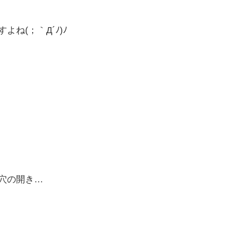
すよね
(；｀Д´ﾉ)ﾉ
穴の開き…