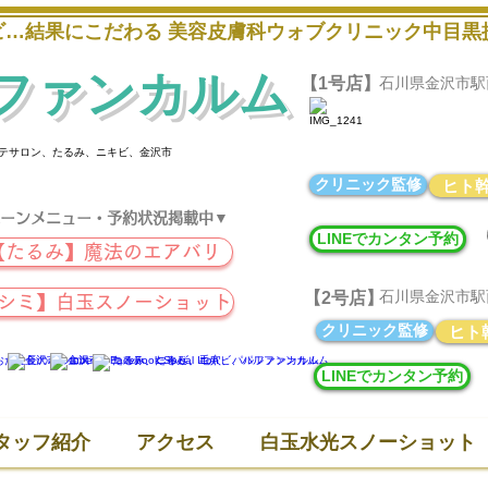
キビ…結果にこだわる 美容皮膚科ウォブクリニック中目
ファンカルム
【1号店】
石川県金沢市駅西新町
パーソナルカラー
​メイクレッスンな
クリニック監修
ヒト
ーンメニュー・予約状況掲載中▼
LINEでカンタン予約
【たるみ】魔法のエアバリ
石川県金沢市駅西本町
【2号店】
【シミ】白玉スノーショット
クリニック監修
ヒト
LINEでカンタン予約
タッフ紹介
アクセス
白玉水光スノーショット