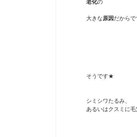
老化
の
大きな
原因
だからで
そうです★
シミシワたるみ、
あるいはクスミに毛