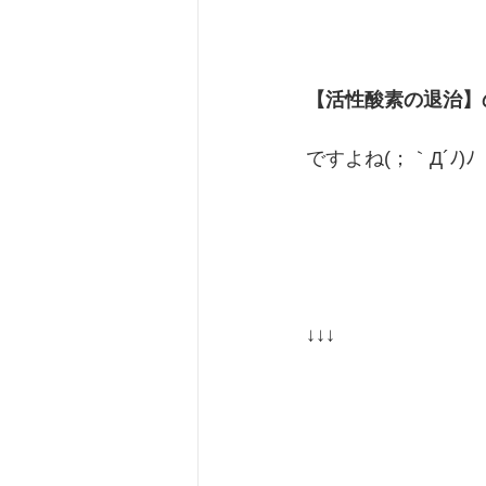
【活性酸素の退治】
ですよね
(；｀Д´ﾉ)ﾉ
↓↓↓