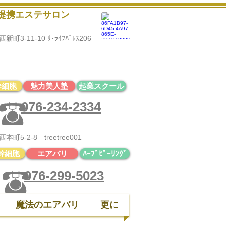
黒提携エステサロン
3-11-10 ﾘ･ﾗｲﾌﾊﾟﾚｽ206
診断・骨格診断・顔タイプ診断
ど
ファッション部門はコチラから♪
幹細胞
魅力美人塾
起業スクール
076-234-2334
5-2-8 treetree001
幹細胞
エアバリ
ﾊｰﾌﾞﾋﾟｰﾘﾝｸﾞ
076-299-5023
魔法のエアバリ
更に