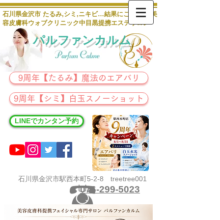
石川県金沢市 たるみ,シミ,ニキビ…結果にこだわる 美
容皮膚科ウォブクリニック中目黒提携エステサロン
パルファンカルム
9周年【たるみ】魔法のエアバリ
9周年【シミ】白玉スノーショット
LINEでカンタン予約
石川県金沢市駅西本町5-2-8 treetree001
076-299-5023