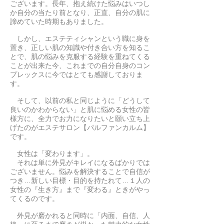
ございます。長年、抱え続けた悩みはいつし
か自分の当たり前となり、正直、自分の肌に
諦めていた時期もありました。
しかし、エステティシャンという職に身を
置き、正しい肌の知識や付き合い方を知るこ
とで、肌の悩みを克服する経験を重ねてくる
ことが出来た今、これまでの自分自身のコン
プレックスに今ではとても感謝しておりま
す。
そして、以前の私と同じように「どうして
良いのかわからない」と肌に悩める女性の皆
様方に、全力でお力になりたいと願い立ち上
げたのがエステサロン【パルファンカルム】
です。
女性は「変わります」。
それは単に外見がキレイになるばかりでは
ございません。悩みを解決することで自信が
つき…新しい目標・目的を持たれて…１人の
女性の『生き方』まで『変わる』ときがやっ
てくるのです。
外見が磨かれると同時に「内面、自信、人