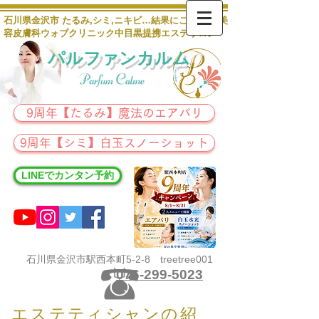
石川県金沢市 たるみ,シミ,ニキビ…結果にこだわる 美
容皮膚科ウォブクリニック中目黒提携エステサロン
パルファンカルム
9周年【たるみ】魔法のエアバリ
9周年【シミ】白玉スノーショット
LINEでカンタン予約
石川県金沢市駅西本町5-2-8 treetree001
076-299-5023
エステティシャンの紹