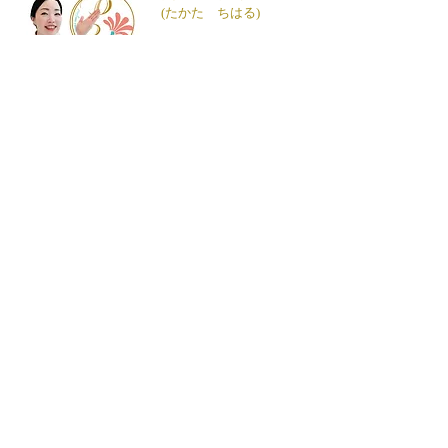
​(たかた ちはる)
澤田 佳甫​
​(さわだ かほ
)
大山 鼓湖路​
​(おおやま こころ
)