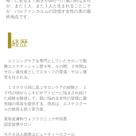
格」に至るまで磨きが掛かった魅力的な女性
が、また１人、また１人と生まれることこそ
が、パルファンカルムの目指す女性の美の最
終地点です。
経歴
エイジングケアを専門としていたサロンで勤
務エステティシャン歴９年。その間、５年間は
サロン責任者としてスタッフの育成・サロン運
営を任される。
１００００回に及ぶサロンケアの経験と、１
０代の頃からニキビやアトピーに悩まされ続け
た経験を駆使して、肌に悩める女性の皆様に最
先端の美容を提供する。現在は、エステスクー
ルの校長も担う実力派。
美容皮膚科ウォブクリニック中目黒
認定提携サロン
ＮＰＯ法人南青山ビューティースクール