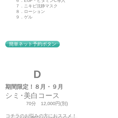
６．EGF・ビタミンC導入
７．ニキビ沈静マスク
８．ローション
９．ゲル
簡単ネット予約ボタン
D
期間限定！８月・９月
シミ･美白コース
70分 12,000円(別)
コチラのお悩みの方におススメ！