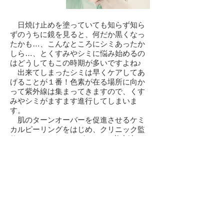
日焼け止めを塗っていても知らず知ら
ずのうちに鏡を見ると、何だか黒くなっ
たかも…、こんなところにシミあったか
しら…、とくすみやシミに悩み始めるの
はどうしてもこの時期が多いですよね♪
出来てしまったシミは早くケアしてあ
げることが１番！色素が在る場所に向か
って紫外線は集まってきますので、くす
みやシミがますます進行してしまいま
す。
​ 肌のターンオーバーを促進させるケミ
カルピーリングをはじめ、クリニック監
修スキンケアであるビタミンC美容液を
使用したエステコースです♪提携クリニッ
クはシミトラブルに特化しており、自信
を持ってお届けしております！