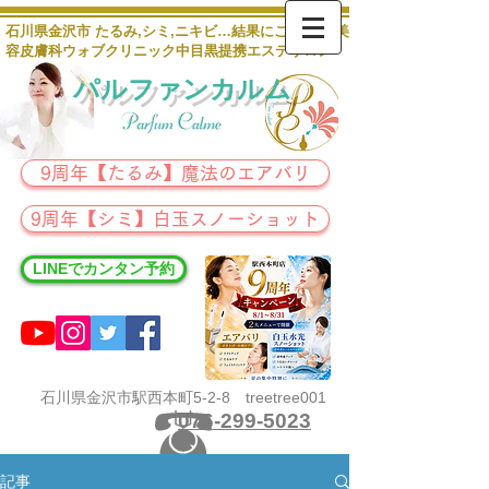
石川県金沢市 たるみ,シミ,ニキビ…結果にこだわる 美
容皮膚科ウォブクリニック中目黒提携エステサロン
パルファンカルム
9周年【たるみ】魔法のエアバリ
9周年【シミ】白玉スノーショット
LINEでカンタン予約
石川県金沢市駅西本町5-2-8 treetree001
076-299-5023
記事