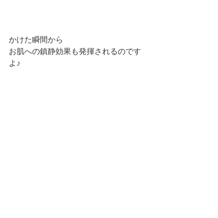
かけた瞬間から
お肌への鎮静効果も発揮されるのです
よ♪
もちろん、こちらも
我がパルファンカルムが誇る
美容皮膚科ウォブクリニック中目黒
が実際にクリニックで行う施術ですの
で安心
してお肌をお預けくださいね
(ｏ´∀｀)ﾉ