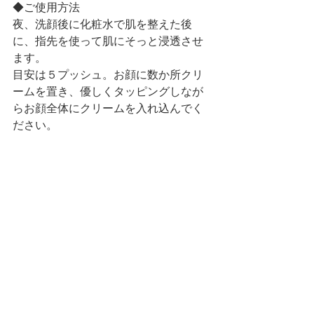
◆ご使用方法
夜、洗顔後に化粧水で肌を整えた後
に、指先を使って肌にそっと浸透させ
ます。
目安は５プッシュ。お顔に数か所クリ
ームを置き、優しくタッピングしなが
らお顔全体にクリームを入れ込んでく
ださい。
次回からはHARISETが一体、何からで
きていて
どうしてこんなにも期待できるアイテ
ムなのかをお届けして参ります(^^)♪
https://video.wixstatic.com/video/588f26_6f0
98de2c4624bfbb7bcf36c72383f8a/360p/mp