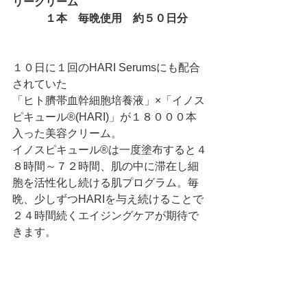
リークリーム
　　　１本　毎晩使用　約５０日分
１０日に１回のHARI Serumsにも配合
されていた
「ヒト臍帯血幹細胞培養液」×「イノス
ピキュール®(HARI)」が１８０００本
入った美容クリーム。
イノスピキュール®は一度塗布すると４
８時間～７２時間、肌の中に滞在し細
胞を活性化し続ける肌プログラム。毎
晩、少しずつHARIを与え続けることで
２４時間続くエイジングケアが期待で
きます。