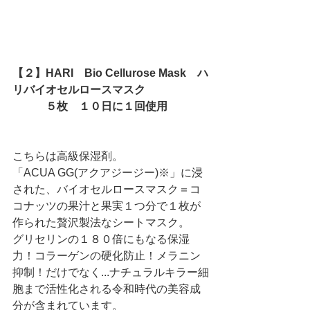
【２】HARI　Bio Cellurose Mask　ハ
リバイオセルロースマスク
　　　５枚　１０日に１回使用　
こちらは高級保湿剤。
「ACUA GG(アクアジージー)※」に浸
された、バイオセルロースマスク＝コ
コナッツの果汁と果実１つ分で１枚が
作られた贅沢製法なシートマスク。
グリセリンの１８０倍にもなる保湿
力！コラーゲンの硬化防止！メラニン
抑制！だけでなく...ナチュラルキラー細
胞まで活性化される令和時代の美容成
分が含まれています。