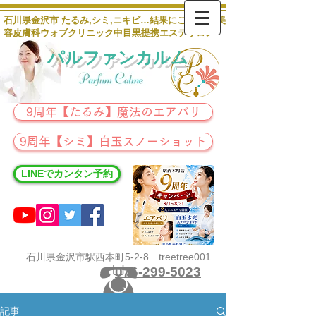
石川県金沢市 たるみ,シミ,ニキビ…結果にこだわる 美
容皮膚科ウォブクリニック中目黒提携エステサロン
パルファンカルム
9周年【たるみ】魔法のエアバリ
9周年【シミ】白玉スノーショット
LINEでカンタン予約
石川県金沢市駅西本町5-2-8 treetree001
076-299-5023
記事